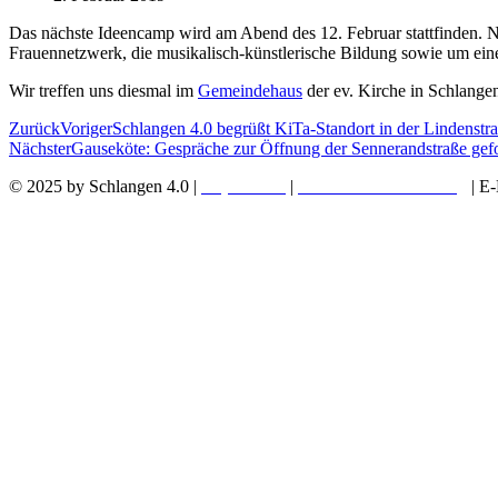
Das nächste Ideencamp wird am Abend des 12. Februar stattfinden. 
Frauennetzwerk, die musikalisch-künstlerische Bildung sowie um ei
Wir treffen uns diesmal im
Gemeindehaus
der ev. Kirche in Schlange
Zurück
Voriger
Schlangen 4.0 begrüßt KiTa-Standort in der Lindenstr
Nächster
Gauseköte: Gespräche zur Öffnung der Sennerandstraße gefo
© 2025 by Schlangen 4.0 |
Impressum
|
Datenschutzerklärung
| E-