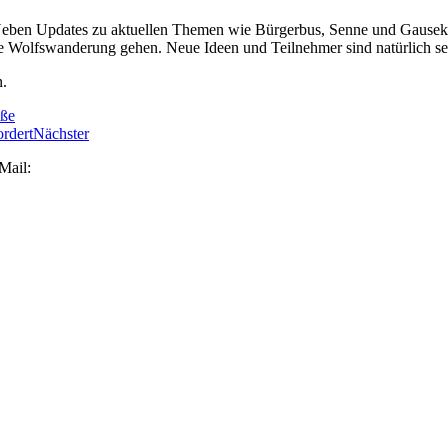
Neben Updates zu aktuellen Themen wie Bürgerbus, Senne und Gausekö
ne Wolfswanderung gehen. Neue Ideen und Teilnehmer sind natürlich s
n.
aße
rdert
Nächster
Mail:
ideen@schlangenvierpunktnull.de