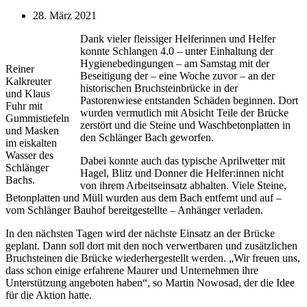
28. März 2021
Dank vieler fleissiger Helferinnen und Helfer
konnte Schlangen 4.0 – unter Einhaltung der
Hygienebedingungen – am Samstag mit der
Reiner
Beseitigung der – eine Woche zuvor – an der
Kalkreuter
historischen Bruchsteinbrücke in der
und Klaus
Pastorenwiese entstanden Schäden beginnen. Dort
Fuhr mit
wurden vermutlich mit Absicht Teile der Brücke
Gummistiefeln
zerstört und die Steine und Waschbetonplatten in
und Masken
den Schlänger Bach geworfen.
im eiskalten
Wasser des
Dabei konnte auch das typische Aprilwetter mit
Schlänger
Hagel, Blitz und Donner die Helfer:innen nicht
Bachs.
von ihrem Arbeitseinsatz abhalten. Viele Steine,
Betonplatten und Müll wurden aus dem Bach entfernt und auf –
vom Schlänger Bauhof bereitgestellte – Anhänger verladen.
In den nächsten Tagen wird der nächste Einsatz an der Brücke
geplant. Dann soll dort mit den noch verwertbaren und zusätzlichen
Bruchsteinen die Brücke wiederhergestellt werden. „Wir freuen uns,
dass schon einige erfahrene Maurer und Unternehmen ihre
Unterstützung angeboten haben“, so Martin Nowosad, der die Idee
für die Aktion hatte.