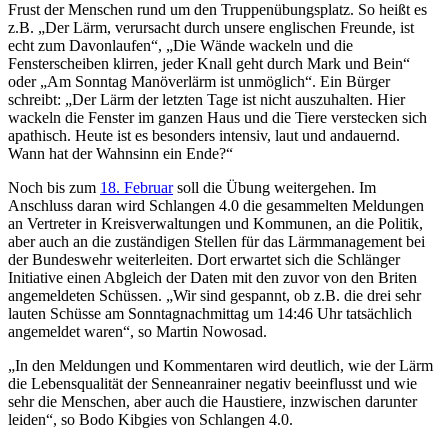
Frust der Menschen rund um den Truppenübungsplatz. So heißt es
z.B. „Der Lärm, verursacht durch unsere englischen Freunde, ist
echt zum Davonlaufen“, „Die Wände wackeln und die
Fensterscheiben klirren, jeder Knall geht durch Mark und Bein“
oder „Am Sonntag Manöverlärm ist unmöglich“. Ein Bürger
schreibt: „Der Lärm der letzten Tage ist nicht auszuhalten. Hier
wackeln die Fenster im ganzen Haus und die Tiere verstecken sich
apathisch. Heute ist es besonders intensiv, laut und andauernd.
Wann hat der Wahnsinn ein Ende?“
Noch bis zum
18. Februar
soll die Übung weitergehen. Im
Anschluss daran wird Schlangen 4.0 die gesammelten Meldungen
an Vertreter in Kreisverwaltungen und Kommunen, an die Politik,
aber auch an die zuständigen Stellen für das Lärmmanagement bei
der Bundeswehr weiterleiten. Dort erwartet sich die Schlänger
Initiative einen Abgleich der Daten mit den zuvor von den Briten
angemeldeten Schüssen. „Wir sind gespannt, ob z.B. die drei sehr
lauten Schüsse am Sonntagnachmittag um 14:46 Uhr tatsächlich
angemeldet waren“, so Martin Nowosad.
„In den Meldungen und Kommentaren wird deutlich, wie der Lärm
die Lebensqualität der Senneanrainer negativ beeinflusst und wie
sehr die Menschen, aber auch die Haustiere, inzwischen darunter
leiden“, so Bodo Kibgies von Schlangen 4.0.